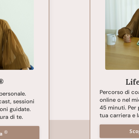
®
Lif
Percorso di co
personale.
online o nel mio
ast, sessioni
45 minuti. Per 
oni guidate.
tua carriera e l
ura di te.
Sco
®
ya