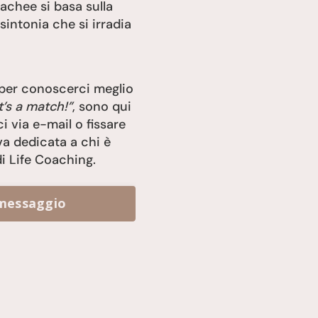
oachee si basa sulla
 sintonia che si irradia
 per conoscerci meglio
it’s a match!”
, sono qui
i via e-mail o fissare
a dedicata a chi è
di Life Coaching.
 messaggio