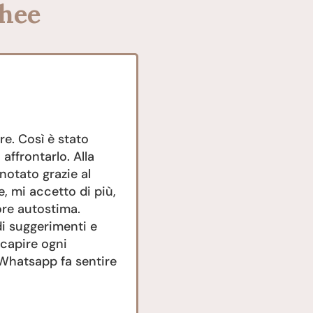
chee
e. Così è stato
Grazie Daria, oltre all
 affrontarlo. Alla
tuo lato umano. La spo
notato grazie al
incontri sono stati asp
, mi accetto di più,
Mara Anelli
ore autostima.
di suggerimenti e
 capire ogni
u Whatsapp fa sentire