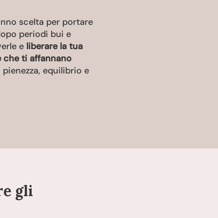
nno scelta per portare
 dopo periodi bui e
verle e
liberare la tua
ie che ti affannano
pienezza, equilibrio e
re gli