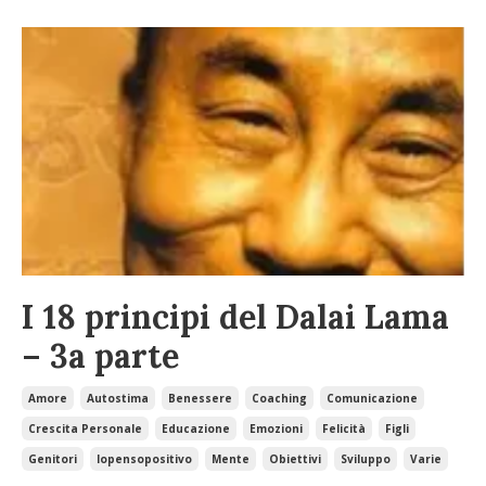
I 18 principi del Dalai Lama
– 3a parte
Amore
Autostima
Benessere
Coaching
Comunicazione
Crescita Personale
Educazione
Emozioni
Felicità
Figli
Genitori
Iopensopositivo
Mente
Obiettivi
Sviluppo
Varie