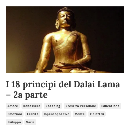
I 18 principi del Dalai Lama
– 2a parte
Amore
Benessere
Coaching
Crescita Personale
Educazione
Emozioni
Felicità
Iopensopositivo
Mente
Obiettivi
Sviluppo
Varie