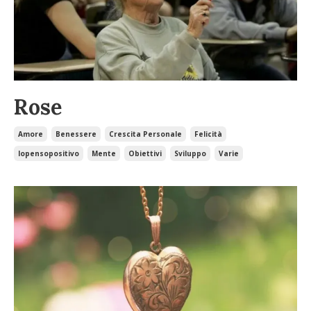
Rose
Amore
Benessere
Crescita Personale
Felicità
Iopensopositivo
Mente
Obiettivi
Sviluppo
Varie