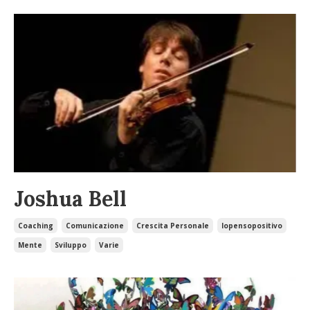
Joshua Bell
Coaching
Comunicazione
Crescita Personale
Iopensopositivo
Mente
Sviluppo
Varie