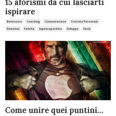
15 aforismi da cui lasciarti
ispirare
Benessere
Coaching
Comunicazione
Crescita Personale
Emozioni
Felicità
Iopensopositivo
Sviluppo
Varie
Come unire quei puntini…