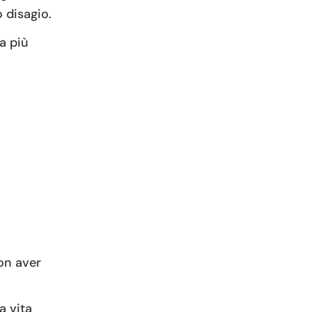
 disagio.
a più
non aver
a vita