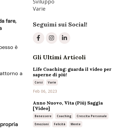
Sviluppo
Varie
a fare,
Seguimi sui Social!
a
pesso è
Gli Ultimi Articoli
Life Coaching: guarda il video per
 attorno a
saperne di più!
Corsi
Varie
Feb 06, 2023
Anno Nuovo, Vita (Più) Saggia
[Video]
Benessere
Coaching
Crescita Personale
 propria
Emozioni
Felicità
Mente