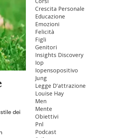
Corsi
Crescita Personale
Educazione
Emozioni
Felicità
Figli
Genitori
Insights Discovery
Iop
Iopensopositivo
Jung
e
Legge D'attrazione
Louise Hay
Men
Mente
stile dei
Obiettivi
Pnl
Podcast
n