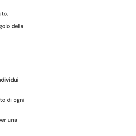
ato.
golo della
ndividui
to di ogni
per una