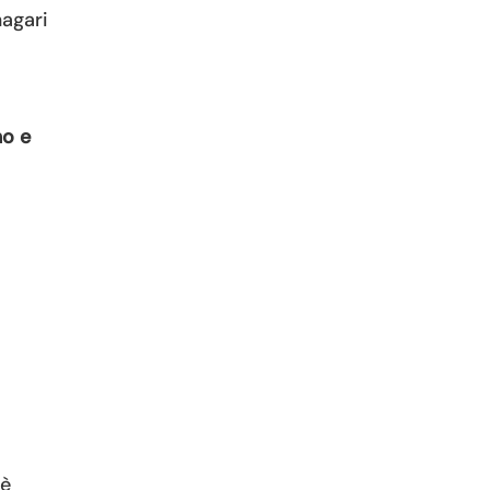
magari
mo e
 è