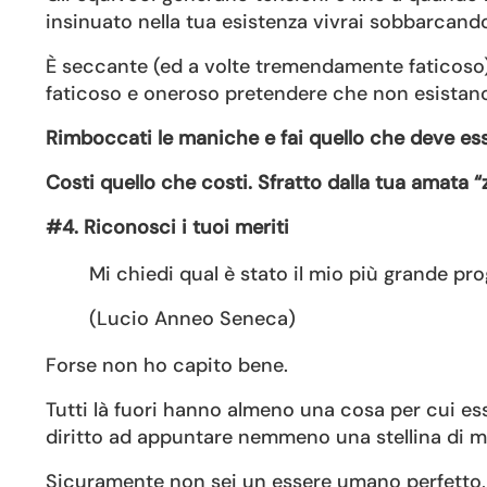
insinuato nella tua esistenza vivrai sobbarcando
È seccante (ed a volte tremendamente faticoso) 
faticoso e oneroso pretendere che non esistano 
Rimboccati le maniche e fai quello che deve esse
Costi quello che costi. Sfratto dalla tua amata “
#4. Riconosci i tuoi meriti
Mi chiedi qual è stato il mio più grande p
(Lucio Anneo Seneca)
Forse non ho capito bene.
Tutti là fuori hanno almeno una cosa per cui ess
diritto ad appuntare nemmeno una stellina di me
Sicuramente non sei un essere umano perfetto, ha