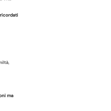
ricordati
iltà,
ioni ma